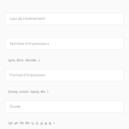
(400, 800, illimité...)
(10x15, 10x10, 25x15, etc..)
(3h, 4h, 6h, 8h, 1j, 2j, 3j, 4j, 5j...)