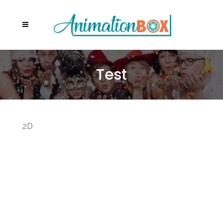
Test
2D